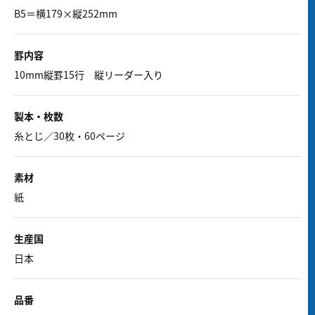
B5＝横179×縦252mm
罫内容
10mm縦罫15行 縦リーダー入り
製本・枚数
糸とじ／30枚・60ページ
素材
紙
生産国
日本
品番