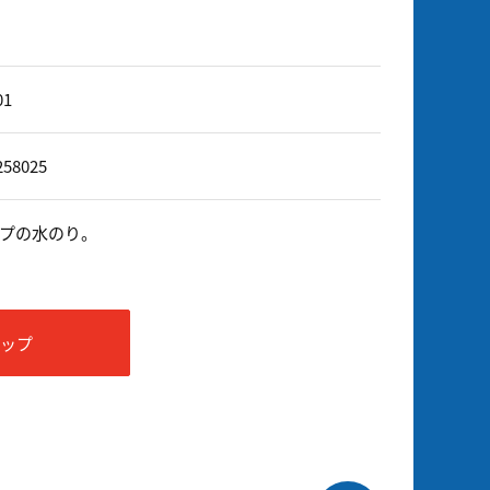
01
258025
プの水のり。
ョップ