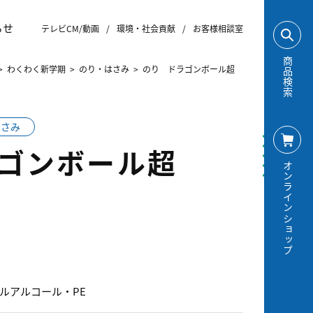
らせ
テレビCM/動画
/
環境・社会貢献
/
お客様相談室
商品検索
>
わくわく新学期
>
のり・はさみ
>
のり ドラゴンボール超
はさみ
ラゴンボール超
オンラインショップ
ルアルコール・PE