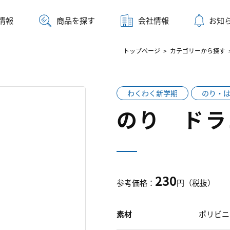
情報
商品を探す
会社情報
お知
トップページ
>
カテゴリーから探す
わくわく新学期
のり・
のり ド
230
参考価格：
円（税抜）
素材
ポリビニ