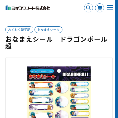
わくわく新学期
おなまえシール
おなまえシール ドラゴンボール
超