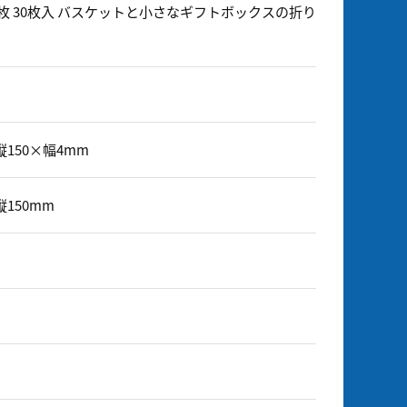
各3枚 30枚入 バスケットと小さなギフトボックスの折り
縦150×幅4mm
縦150mm