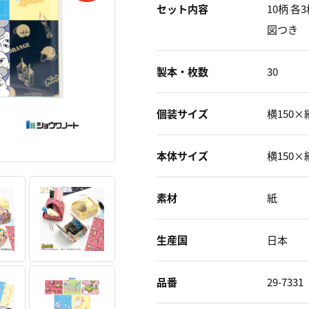
セット内容
10柄 
図つき
製本・枚数
30
個装サイズ
横150×
本体サイズ
横150×
素材
紙
生産国
日本
品番
29-7331