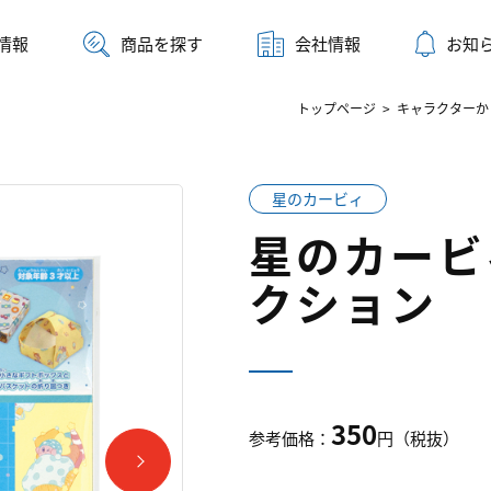
情報
商品を探す
会社情報
お知
トップページ
>
キャラクターか
星のカービィ
星のカービ
クション
350
参考価格：
円（税抜）