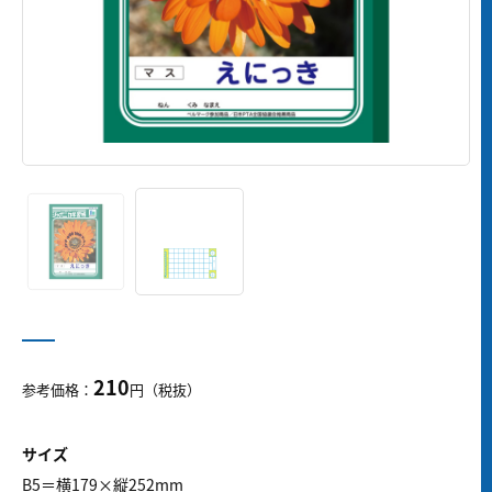
210
参考価格：
円（税抜）
サイズ
B5＝横179×縦252mm