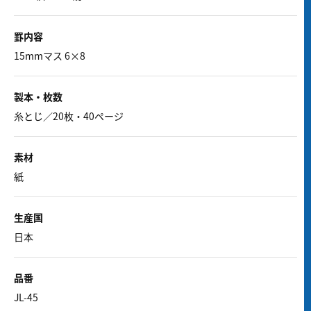
罫内容
15mmマス 6×8
製本・枚数
糸とじ／20枚・40ページ
素材
紙
生産国
日本
品番
JL-45