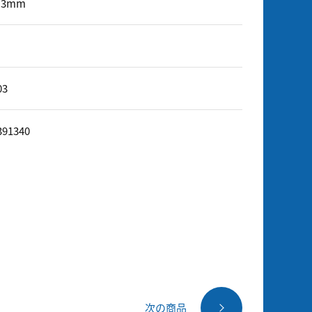
×3mm
03
391340
次の商品