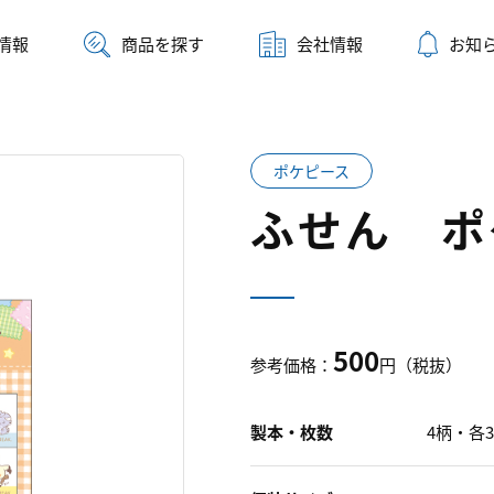
情報
商品を探す
会社情報
お知
ポケピース
ふせん ポ
500
参考価格：
円（税抜）
製本・枚数
4柄・各3