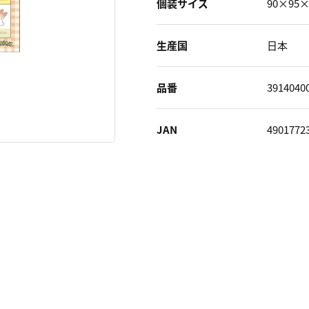
個装サイズ
90×95
生産国
日本
品番
3914040
JAN
4901772