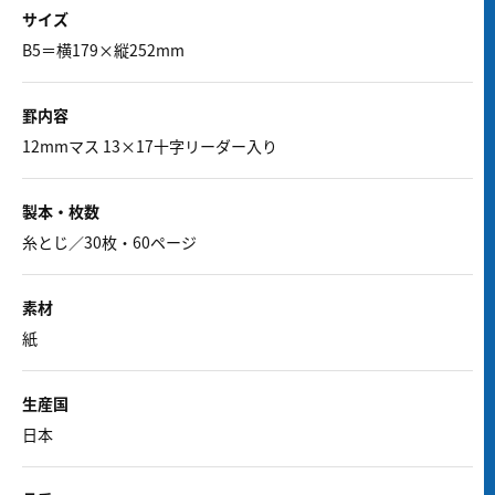
サイズ
B5＝横179×縦252mm
罫内容
12mmマス 13×17十字リーダー入り
製本・枚数
糸とじ／30枚・60ページ
素材
紙
生産国
日本