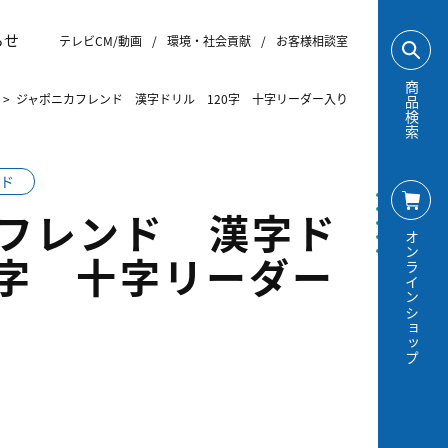
らせ
テレビCM/動画
/
環境・社会貢献
/
お客様相談室
商品検索
>
ジャポニカフレンド 漢字ドリル 120字 十字リーダー入り
ド
フレンド 漢字ド
オンラインショップ
0字 十字リーダー