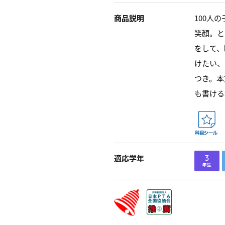
商品説明
100人
笑顔。と
をして、
けたい、
つき。本
も書ける
適応学年