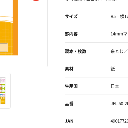
サイズ
B5＝横1
罫内容
14mm
製本・枚数
糸とじ／
素材
紙
生産国
日本
品番
JFL-50-2
JAN
4901772