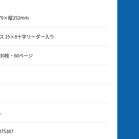
79×縦252mm
マス 15×8十字リーダー入り
30枚・60ページ
L
075387