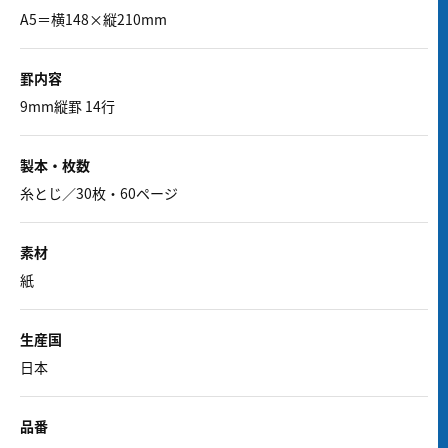
A5＝横148×縦210mm
罫内容
9mm縦罫 14行
製本・枚数
糸とじ／30枚・60ページ
素材
紙
生産国
日本
品番