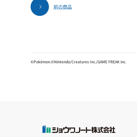
前の商品
©Pokémon.©Nintendo/Creatures Inc./GAME FREAK inc.