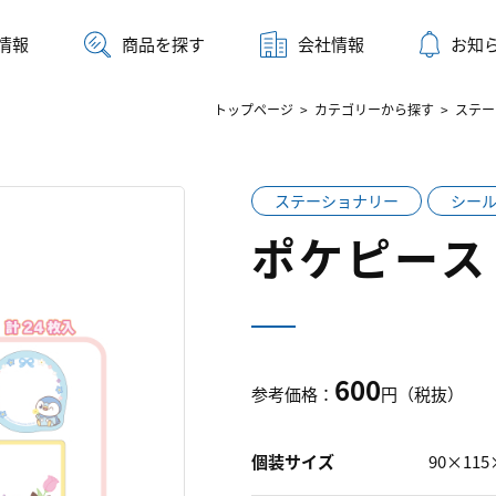
情報
商品を探す
会社情報
お知
トップページ
>
カテゴリーから探す
>
ステー
ステーショナリー
シー
ポケピース
600
参考価格：
円（税抜）
個装サイズ
90×11