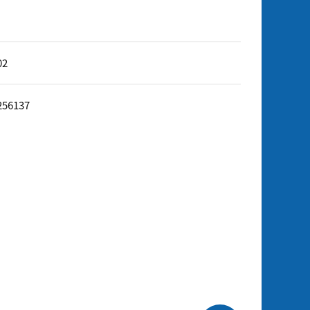
02
256137