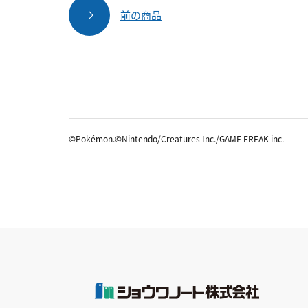
前の商品
©Pokémon.©Nintendo/Creatures Inc./GAME FREAK inc.