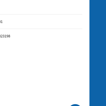
01
323198