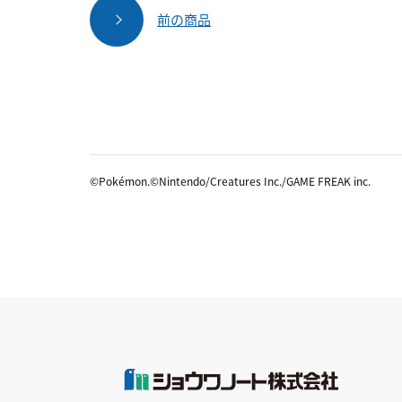
前の商品
©Pokémon.©Nintendo/Creatures Inc./GAME FREAK inc.