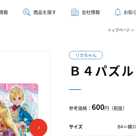
情報
商品を探す
会社情報
お知
トップページ
>
リカちゃん
Ｂ４パズル
600
参考価格：
円（税抜）
サイズ
B4＝横3