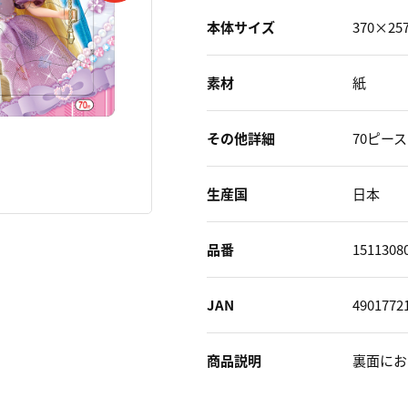
本体サイズ
370×2
素材
紙
その他詳細
70ピース
生産国
日本
品番
1511308
JAN
4901772
商品説明
裏面にお