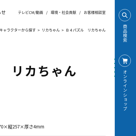
らせ
テレビCM/動画
/
環境・社会貢献
/
お客様相談室
商品検索
キャラクターから探す
>
リカちゃん
>
Ｂ４パズル リカちゃん
 リカちゃん
オンラインショップ
70×縦257×厚さ4mm