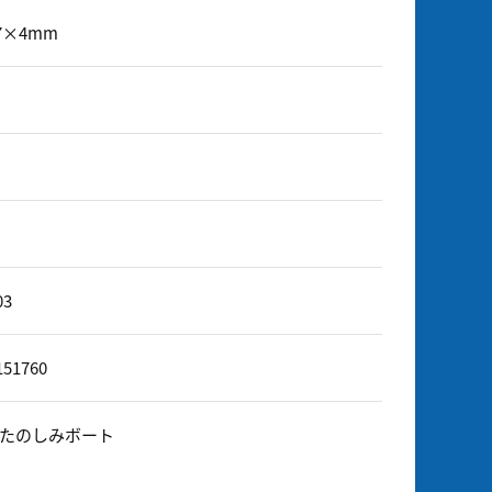
57×4mm
03
151760
たのしみボート