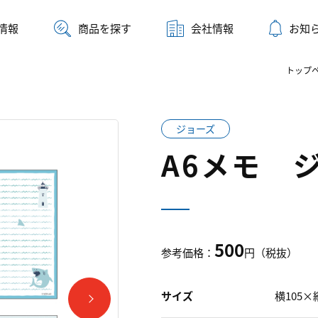
情報
商品を探す
会社情報
お知
トップ
ジョーズ
A6メモ 
500
参考価格：
円（税抜）
サイズ
横105×