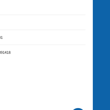
01
391418