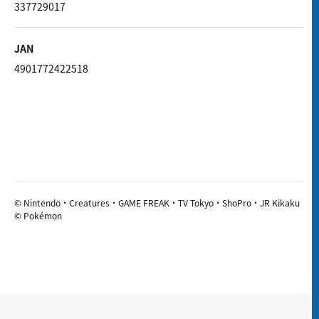
337729017
JAN
4901772422518
© Nintendo・Creatures・GAME FREAK・TV Tokyo・ShoPro・JR Kikaku
© Pokémon