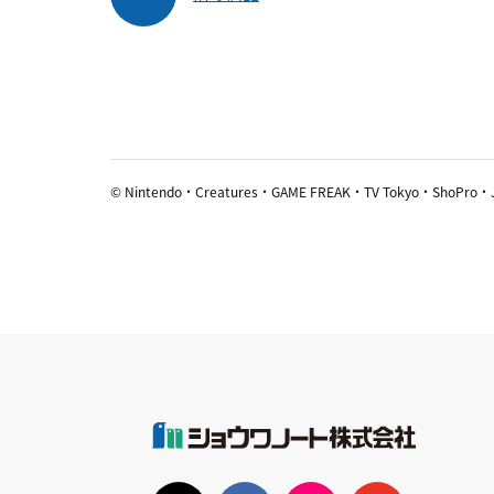
© Nintendo・Creatures・GAME FREAK・TV Tokyo・ShoPro・J