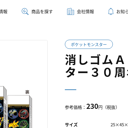
情報
商品を探す
会社情報
お知
ポケットモンスター
消しゴムＡ
ター３０周
230
参考価格：
円（税抜）
サイズ
25×45