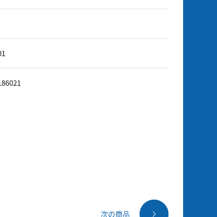
01
186021
次の商品