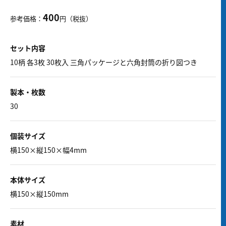
400
参考価格：
円（税抜）
セット内容
10柄 各3枚 30枚入 三角パッケージと六角封筒の折り図つき
製本・枚数
30
個装サイズ
横150×縦150×幅4mm
本体サイズ
横150×縦150mm
素材