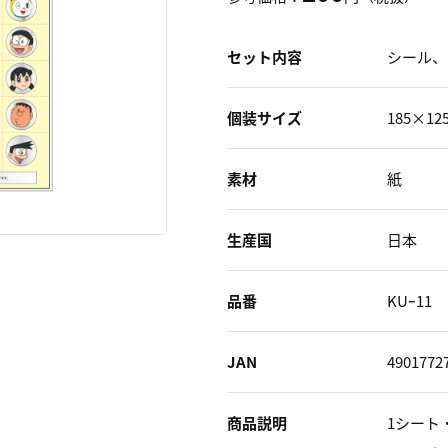
セット内容
シール、
個装サイズ
185×1
素材
紙
生産国
日本
品番
KUｰ11
JAN
4901772
商品説明
1シート