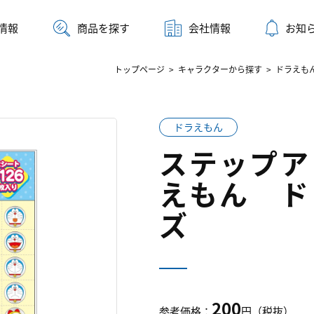
情報
商品を探す
会社情報
お知
トップページ
>
キャラクターから探す
>
ドラえも
ドラえもん
ステップア
えもん ド
ズ
200
参考価格：
円（税抜）