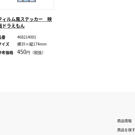
フィルム風ステッカー 映
画ドラえもん
品番
468214001
サイズ
横35×縦174mm
450
参考価格
円（税抜）
商品情報
商品を探