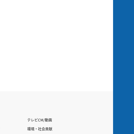
テレビCM/動画
す
環境・社会貢献