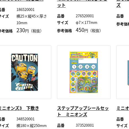
ット
ズ
品番
186520001
品番
276520001
品番
サイズ
横25×縦45×厚さ
サイズ
φ7×177mm
10mm
参考価
450
230
参考価格
円（税抜）
参考価格
円（税抜）
ミニオンズ3 下敷き
ステップアップシールセッ
ミニオ
ト ミニオンズ
品番
348520001
品番
品番
373520001
サイズ
横180×縦250mm
サイズ