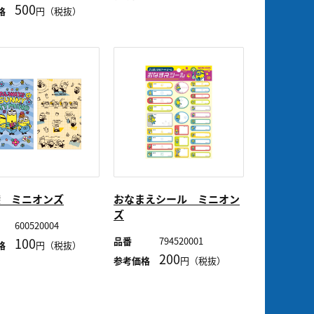
500
格
円（税抜）
袋 ミニオンズ
おなまえシール ミニオン
ズ
600520004
100
品番
794520001
格
円（税抜）
200
参考価格
円（税抜）