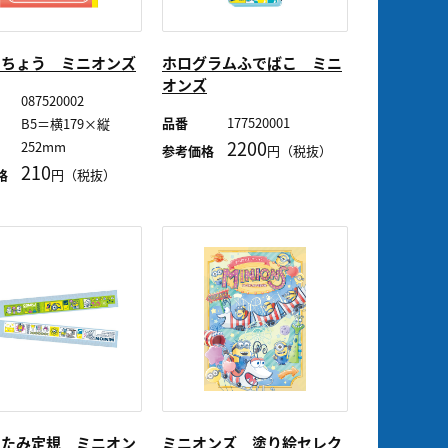
うちょう ミニオンズ
ホログラムふでばこ ミニ
オンズ
087520002
品番
177520001
B5＝横179×縦
2200
252mm
参考価格
円（税抜）
210
格
円（税抜）
たたみ定規 ミニオン
ミニオンズ 塗り絵セレク