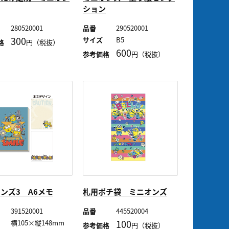
ション
280520001
品番
290520001
300
サイズ
B5
格
円（税抜）
600
参考価格
円（税抜）
ンズ3 A6メモ
札用ポチ袋 ミニオンズ
391520001
品番
445520004
100
横105×縦148mm
参考価格
円（税抜）