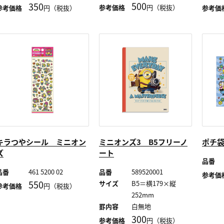
500
350
参考価格
円（税抜）
参考価格
円（税抜）
参考価
キラつやシール ミニオン
ミニオンズ3 B5フリーノ
ポチ
ズ
ート
品番
品番
461 5200 02
品番
589520001
参考価
550
サイズ
B5＝横179×縦
参考価格
円（税抜）
252mm
罫内容
白無地
300
参考価格
円（税抜）