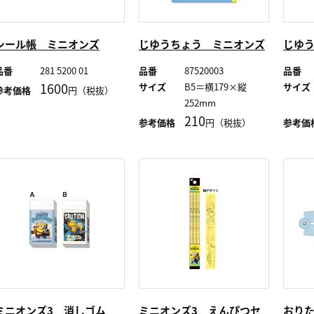
シール帳 ミニオンズ
じゆうちょう ミニオンズ
じゆ
品番
281 5200 01
品番
87520003
品番
1600
サイズ
B5＝横179×縦
サイズ
参考価格
円（税抜）
252mm
210
参考価格
円（税抜）
参考価
ミニオンズ3 消しゴム
ミニオンズ3 えんぴつセ
おり