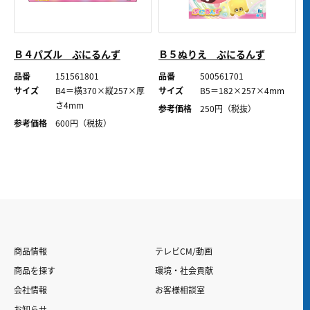
Ｂ４パズル ぷにるんず
Ｂ５ぬりえ ぷにるんず
品番
151561801
品番
500561701
サイズ
B4＝横370×縦257×厚
サイズ
B5＝182×257×4mm
さ4mm
参考価格
250
円（税抜）
参考価格
600
円（税抜）
商品情報
テレビCM/動画
商品を探す
環境・社会貢献
会社情報
お客様相談室
お知らせ